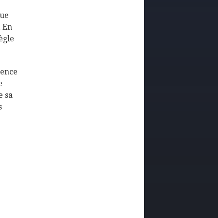
que
, En
ègle
rence
e
e sa
s