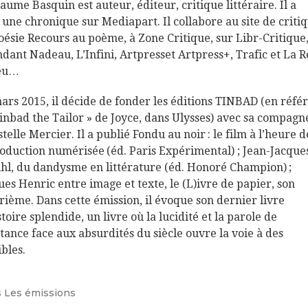
laume Basquin est auteur, éditeur, critique littéraire. Il a
 une chronique sur Mediapart. Il collabore au site de criti
oésie Recours au poème, à Zone Critique, sur Libr-Critique
ndant Nadeau, L’Infini, Artpresset Artpress+, Trafic et La R
jeu…
ars 2015, il décide de fonder les éditions TINBAD (en réfé
Tinbad the Tailor » de Joyce, dans Ulysses) avec sa compagn
telle Mercier. Il a publié Fondu au noir : le film à l’heure d
oduction numérisée (éd. Paris Expérimental) ; Jean-Jacque
hl, du dandysme en littérature (éd. Honoré Champion) ;
ues Henric entre image et texte, le (L)ivre de papier, son
rième. Dans cette émission, il évoque son dernier livre
toire splendide, un livre où la lucidité et la parole de
stance face aux absurdités du siècle ouvre la voie à des
ibles.
s
Les émissions