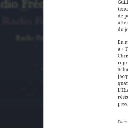
Guil
tenu
de p
atte
du 
En m
à « 
Chris
repr
Schu
Jacq
quat
L’His
rési
poss
Dan