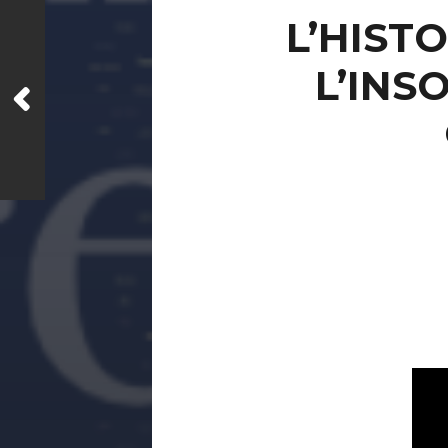
L’HIST
L’INS